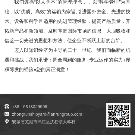
我们遵循“以人为本”的管理理念，，以“科学管理”为基
础，以“优质、高效”的运输为宗旨,引进国外资金、先进的技
术、设备和科学且适用的先进管理经验，提高产品质量，开
拓新产品和新领域。及时掌握国际市场的信息，大胆吸收和
借鉴一切先进的思想和方法，使企业不断跃上新的台阶。
迈入以知识经济为主导的二十一世纪，我们面临新的机
遇和挑战，我们承诺：周全周到的服务+专业运作的实力+厚
积薄发的经验=您的真正满意！
+86-15618029999
zhongrunshipyard@anrungroup.com
安徽省芜湖市鸠江区沈巷镇大蒋村